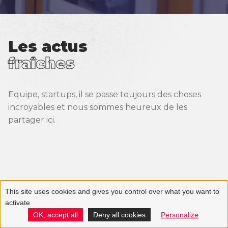
Événements
Réseau Quest for change
Les actus
Partenaires
fraîches
Equipe, startups, il se passe toujours des choses
incroyables et nous sommes heureux de les
partager ici.
This site uses cookies and gives you control over what you want to
activate
OK, accept all
Deny all cookies
Personalize