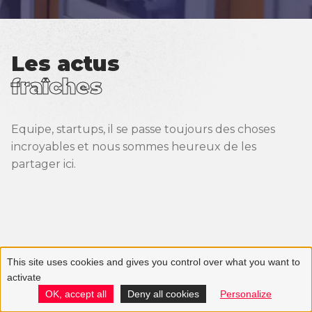
Événements
Réseau Quest for change
Les actus
Partenaires
fraîches
Equipe, startups, il se passe toujours des choses
incroyables et nous sommes heureux de les
partager ici.
This site uses cookies and gives you control over what you want to
activate
OK, accept all
Deny all cookies
Personalize